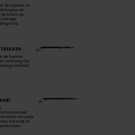
l de banner uit
 draagtas en
 de basis op
 stevige
dergrond.
TREKKEN
k de banner
cht omhoog tot
stang vastklikt
AAR!
u
lkomstbanner
at klaar om jullie
ten hartelijk te
rwelkomen.