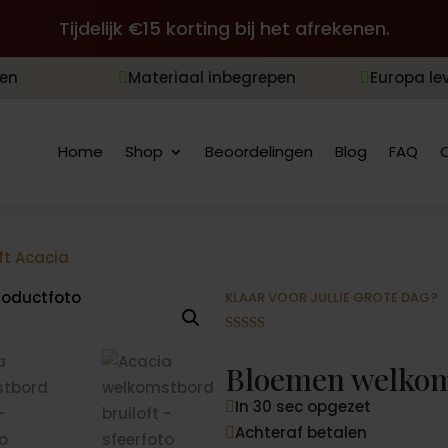
Tijdelijk €15 korting bij het afrekenen.
len
Materiaal inbegrepen
Europa le


Home
Shop
Beoordelingen
Blog
FAQ
ft Acacia
KLAAR VOOR JULLIE GROTE DAG?
Gewaardeer
d
4.88
op 5
Bloemen welkoms
gebaseerd
op
In 30 sec opgezet
klantbeoord

elingen
Achteraf betalen
