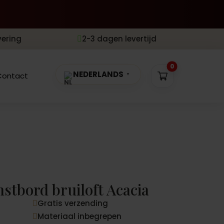
vering
2-3 dagen levertijd

0
NEDERLANDS
Contact
▼
tbord bruiloft Acacia
Gratis verzending

Materiaal inbegrepen
