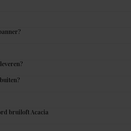
 banner?
nleveren?
 buiten?
rd bruiloft Acacia