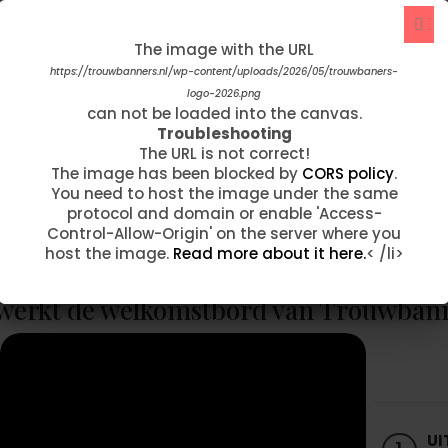
The image with the URL
The image with the URL
https://trouwbanners.nl/wp-content/uploads/2026/05/trouwbaners-
https://trouwbanners.nl/wp-content/uploads/2020/05/acacia-
achtergrond-1.jpg
logo-2026.png
"Afgelopen week hebben wij onze
can not be loaded into the canvas.
can not be loaded into the canvas.
trouwbanner ontvangen. Wat zijn we hier
Troubleshooting
Troubleshooting
onwijs blij mee...!!! Op voorhand hadden wij
The URL is not correct!
The URL is not correct!
per mail contact omdat we de banner wilde
The image has been blocked by
The image has been blocked by
CORS policy
CORS policy
.
.
aanpassen. …"
You need to host the image under the same
You need to host the image under the same
protocol and domain or enable 'Access-
protocol and domain or enable 'Access-
Control-Allow-Origin' on the server where you
Control-Allow-Origin' on the server where you
Fam Taelman
host the image.
host the image.
Read more about it here.
Read more about it here.
< /li>
< /li>
werkt de welkomstbord van Trouwban
UI