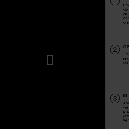
1
Haa
de
zet
een
on
OP
2
Tre
re
de 
KL
3
Jo
we
sta
gas
ve