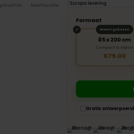
Europa levering

Formaat
Meest gekozen
85 x 200 cm
Compact & stijlvol
€79.00
Gratis ontwerpserv