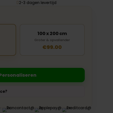
2-3 dagen levertijd

100 x 200 cm
Groter & opvallender
€99.00
Personaliseren
ice?