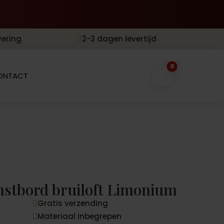
vering
2-3 dagen levertijd

0
ONTACT
stbord bruiloft Limonium
Gratis verzending

Materiaal inbegrepen
