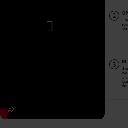
OP
2
Tre
re
de 
KL
3
Jo
we
sta
gas
ve