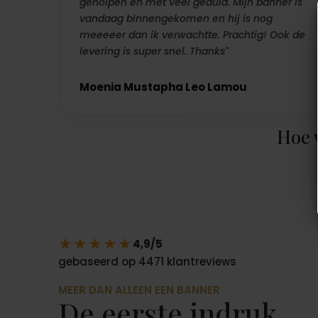
geholpen en met veel geduld. Mijn banner is
vandaag binnengekomen en hij is nog
meeeeer dan ik verwachtte. Prachtig! Ook de
levering is super snel. Thanks"
Moenia Mustapha Leo Lamou
Hoe 
★★★★★
4,9/5
gebaseerd op 4471 klantreviews
MEER DAN ALLEEN EEN BANNER
De eerste indruk