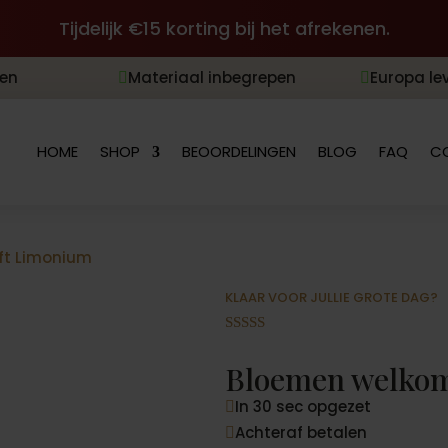
Tijdelijk €15 korting bij het afrekenen.
len
Materiaal inbegrepen
Europa le


HOME
SHOP
BEOORDELINGEN
BLOG
FAQ
C
ft Limonium
KLAAR VOOR JULLIE GROTE DAG?
Gewaardeer
d
4.93
op 5
Bloemen welkom
gebaseerd
op
In 30 sec opgezet
klantbeoord

elingen
Achteraf betalen
