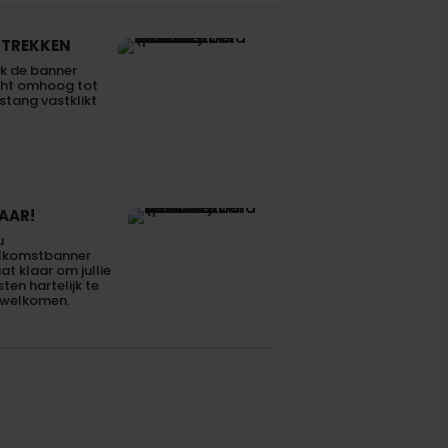
TREKKEN
k de banner
cht omhoog tot
stang vastklikt
AAR!
u
lkomstbanner
at klaar om jullie
ten hartelijk te
rwelkomen.