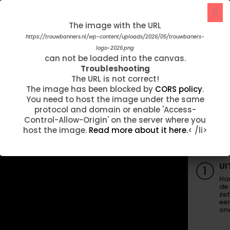
trouwbanner ontvangen. Wat zijn we hier
onwijs blij mee...!!! Op voorhand hadden wij
The image with the URL
The image with the URL
per mail contact omdat we de banner wilde
aanpassen. …"
https://trouwbanners.nl/wp-content/uploads/2026/05/trouwbaners-
https://trouwbanners.nl/wp-content/uploads/2020/05/Limo.jpg
can not be loaded into the canvas.
logo-2026.png
Troubleshooting
can not be loaded into the canvas.
Fam Taelman
The URL is not correct!
Troubleshooting
The image has been blocked by
CORS policy
.
The URL is not correct!
You need to host the image under the same
The image has been blocked by
CORS policy
.
werkt de welkomstbord van Trouwban
protocol and domain or enable 'Access-
You need to host the image under the same
Control-Allow-Origin' on the server where you
protocol and domain or enable 'Access-
host the image.
Read more about it here.
< /li>
Control-Allow-Origin' on the server where you
host the image.
Read more about it here.
< /li>
UI
1
Haa
de
zet
een
on