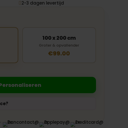
2-3 dagen levertijd

100 x 200 cm
Groter & opvallender
€99.00
Personaliseren
ice?