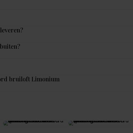
nleveren?
 buiten?
ord bruiloft Limonium