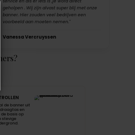
service en als er iets is ,je word direct
geholpen . Wij zijn alvast super blij met onze
banner. Hier zouden veel bedrijven een
voorbeeld aan moeten nemen."
Vanessa Vercruyssen
ners?
TROLLEN
l de banner uit
 draagtas en
 de basis op
 stevige
dergrond.