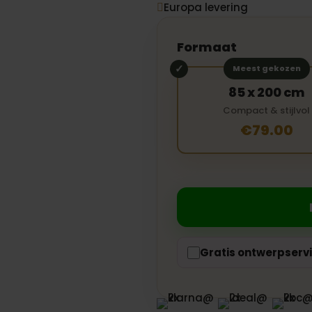
Europa levering

Formaat
Meest gekozen
85 x 200 cm
Compact & stijlvol
€79.00
Gratis ontwerpserv