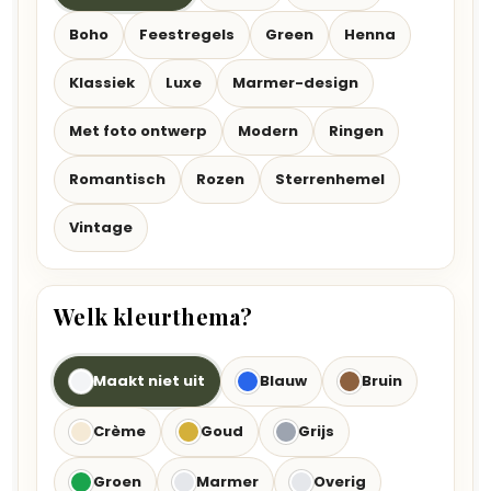
Boho
Feestregels
Green
Henna
Klassiek
Luxe
Marmer-design
Met foto ontwerp
Modern
Ringen
Romantisch
Rozen
Sterrenhemel
Vintage
Welk kleurthema?
Maakt niet uit
Blauw
Bruin
Crème
Goud
Grijs
Groen
Marmer
Overig