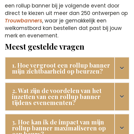
een rollup banner bij je volgende event door
direct te kiezen uit meer dan 250 ontwerpen op
Trouwbanners
, waar je gemakkelijk een
welkomstbord kan bestellen dat past bij jouw
merk en evenement.
Meest gestelde vragen
1. Hoe vergroot een rollup banner
mijn zichtbaarheid op beurzen?
2. Wat zijn de voordelen van het
inzetten van een rollup banner
tijdens evenementen?
3. Hoe kan ik de impact van mijn
rollup banner maximaliseren op
een beurs?