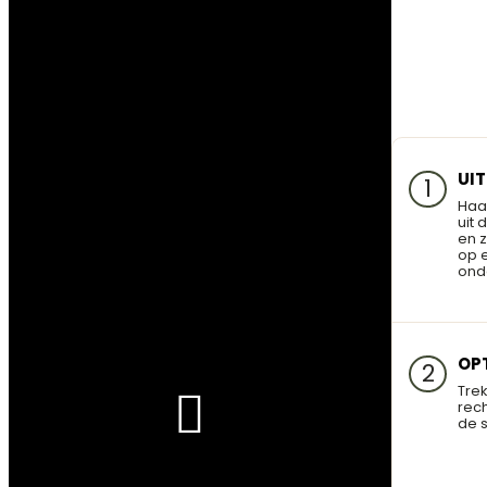
UI
1
Haa
uit 
en z
op 
ond
OP
2
Tre
rec
de s