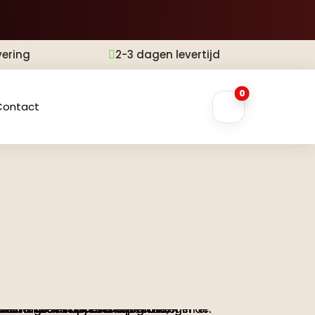
vering
2-3 dagen levertijd

0
Contact