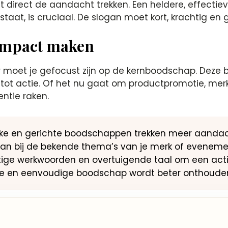
t direct de aandacht trekken. Een heldere, effect
taat, is cruciaal. De slogan moet kort, krachtig en 
impact maken
er moet je gefocust zijn op de kernboodschap. Dez
 tot actie. Of het nu gaat om productpromotie, me
ntie raken.
eke en gerichte boodschappen trekken meer aanda
aan bij de bekende thema’s van je merk of eveneme
ige werkwoorden en overtuigende taal om een actie
jke en eenvoudige boodschap wordt beter onthoude