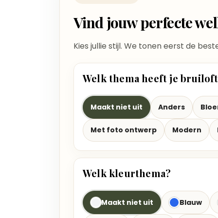
Vind jouw perfecte w
Kies jullie stijl. We tonen eerst de bes
Welk thema heeft je bruilof
Maakt niet uit
Anders
Blo
Met foto ontwerp
Modern
Welk kleurthema?
Maakt niet uit
Blauw