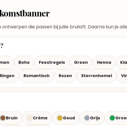
elkomstbanner
te ontwerpen die passen bij jullie bruiloft. Daarna kun je a
t?
emen
Boho
Feestregels
Green
Henna
Kla
Ringen
Romantisch
Rozen
Sterrenhemel
Vi
Bruin
Crème
Goud
Grijs
Groe