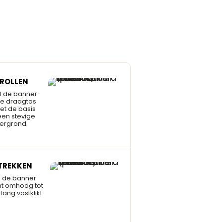
TROLLEN
l de banner
de draagtas
et de basis
een stevige
ergrond.
TREKKEN
k de banner
ht omhoog tot
tang vastklikt