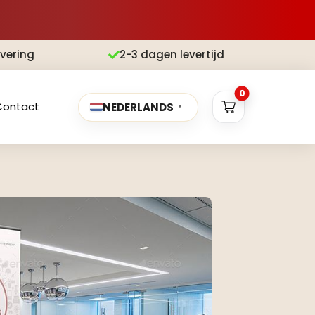
evering
2-3 dagen levertijd

0
Contact
NEDERLANDS
▼