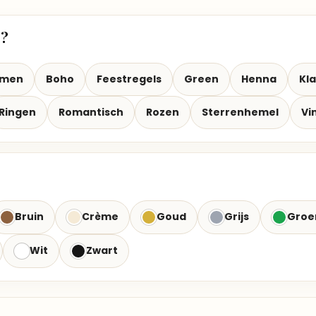
t?
emen
Boho
Feestregels
Green
Henna
Kla
Ringen
Romantisch
Rozen
Sterrenhemel
Vi
Bruin
Crème
Goud
Grijs
Groe
Wit
Zwart