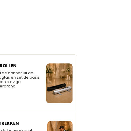
TROLLEN
l de banner uit de
agtas en zet de basis
een stevige
ergrond.
TREKKEN
k de banner recht