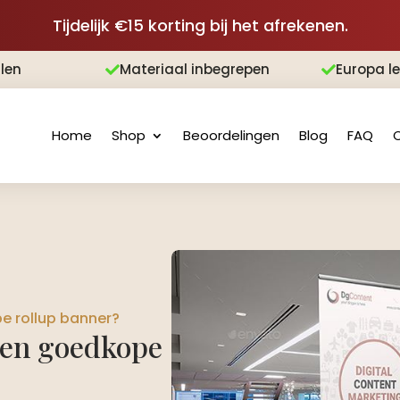
Tijdelijk €15 korting bij het afrekenen.
len
Materiaal inbegrepen
Europa l


Home
Shop
Beoordelingen
Blog
FAQ
e rollup banner?
een goedkope