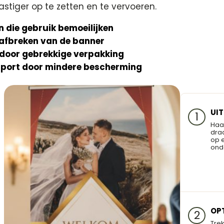
astiger op te zetten en te vervoeren.
 die gebruik bemoeilijken
n afbreken van de banner
door gebrekkige verpakking
nsport door mindere bescherming
UI
1
Haa
dra
op 
ond
OP
2
Tre