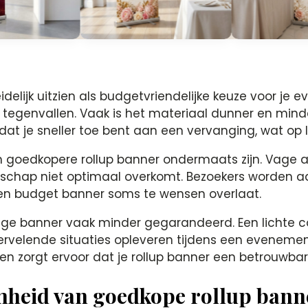
delijk uitzien als budgetvriendelijke keuze voor je 
tegenvallen. Vaak is het materiaal dunner en minde
at je sneller toe bent aan een vervanging, wat op la
n goedkopere rollup banner ondermaats zijn. Vage a
odschap niet optimaal overkomt. Bezoekers worden 
j een budget banner soms te wensen overlaat.
delige banner vaak minder gegarandeerd. Een lichte c
vervelende situaties opleveren tijdens een eveneme
 zorgt ervoor dat je rollup banner een betrouwbare 
mheid van goedkope rollup bann