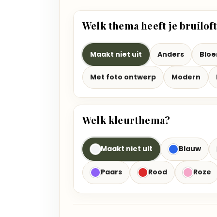
Welk thema heeft je bruilof
Maakt niet uit
Anders
Blo
Met foto ontwerp
Modern
Welk kleurthema?
Maakt niet uit
Blauw
Paars
Rood
Roze