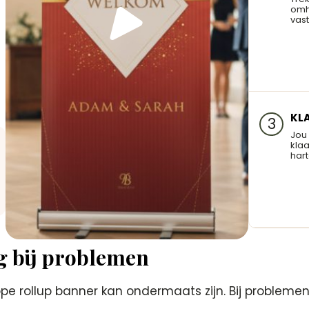
omh
vast
KL
3
Jou
klaa
hart
g bij problemen
 rollup banner kan ondermaats zijn. Bij problemen o