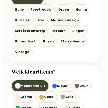
Boho
Feestregels
Green
Henna
Klassiek
Luxe
Marmer-design
Met foto ontwerp
Modern
Ringen
Romantisch
Rozen
Sterrenhemel
Vintage
Welk kleurthema?
Maakt niet uit
Blauw
Bruin
Crème
Goud
Grijs
Groen
Marmer
Overig