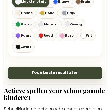
Maakt niet uit
Blauw
Bruin
Crème
Goud
Grijs
Groen
Marmer
Overig
Paars
Rood
Roze
Wit
Zwart
Toon beste resultaten
Actieve spellen voor schoolgaande
kinderen
Schoolkinderen hebben vaak meer energie en