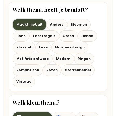
Welk thema heeft je bruiloft?
Maakt niet uit
Anders
Bloemen
Boho
Feestregels
Green
Henna
Klassiek
Luxe
Marmer-design
Met foto ontwerp
Modern
Ringen
Romantisch
Rozen
Sterrenhemel
Vintage
Welk kleurthema?