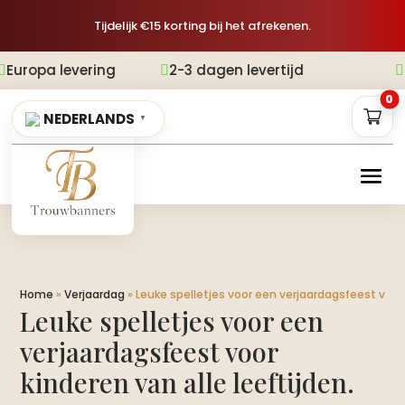
Tijdelijk €15 korting bij het afrekenen.
ering
2-3 dagen levertijd
Gratis ver


0
NEDERLANDS
▼
Home
»
Verjaardag
»
Leuke spelletjes voor een verjaardagsfeest voor k
Leuke spelletjes voor een
verjaardagsfeest voor
kinderen van alle leeftijden.​