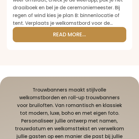
draaiboek en bel je de ceremoniemeester. Bij
regen of wind kies je plan B: binnenlocatie of
tent. Verplaats je welkomstbord voor de...
READ MORE...
Trouwbanners maakt stijlvolle
welkomstborden en roll-up trouwbanners
voor bruiloften. Van romantisch en klassiek
tot modern, luxe, boho en met eigen foto.
Personaliseer jullie ontwerp met namen,
trouwdatum en welkomsttekst en verwelkom
jullie gasten op een manier die past bij jullie