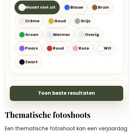
Maakt niet uit
Blauw
Bruin
Crème
Goud
Grijs
Groen
Marmer
Overig
Paars
Rood
Roze
Wit
Zwart
Toon beste resultaten
Thematische fotoshoots
Een thematische fotoshoot kan een verjaardag