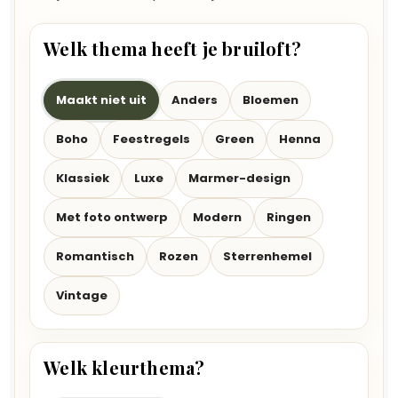
Welk thema heeft je bruiloft?
Maakt niet uit
Anders
Bloemen
Boho
Feestregels
Green
Henna
Klassiek
Luxe
Marmer-design
Met foto ontwerp
Modern
Ringen
Romantisch
Rozen
Sterrenhemel
Vintage
Welk kleurthema?