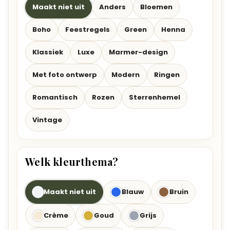
Maakt niet uit
Anders
Bloemen
Boho
Feestregels
Green
Henna
Klassiek
Luxe
Marmer-design
Met foto ontwerp
Modern
Ringen
Romantisch
Rozen
Sterrenhemel
Vintage
Welk kleurthema?
Maakt niet uit
Blauw
Bruin
Crème
Goud
Grijs