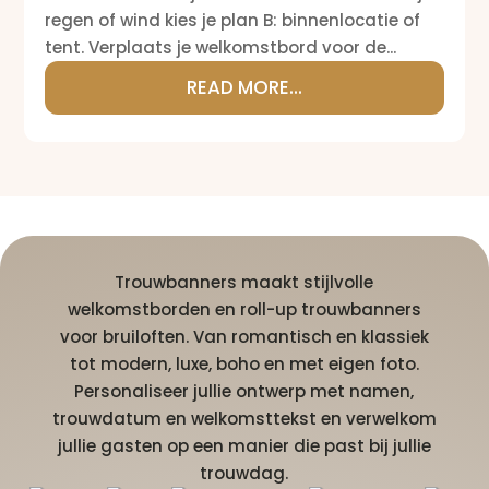
regen of wind kies je plan B: binnenlocatie of
tent. Verplaats je welkomstbord voor de...
READ MORE...
Trouwbanners maakt stijlvolle
welkomstborden en roll-up trouwbanners
voor bruiloften. Van romantisch en klassiek
tot modern, luxe, boho en met eigen foto.
Personaliseer jullie ontwerp met namen,
trouwdatum en welkomsttekst en verwelkom
jullie gasten op een manier die past bij jullie
trouwdag.