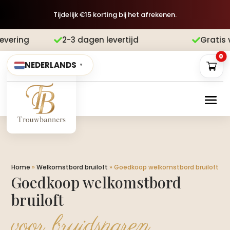
Tijdelijk €15 korting bij het afrekenen.
3 dagen levertijd
Gratis verzending
A


0
NEDERLANDS
▼
Home
»
Welkomstbord bruiloft
»
Goedkoop welkomstbord bruiloft
Goedkoop welkomstbord
bruiloft
voor bruidsparen