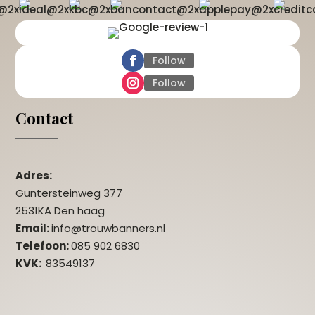
Follow
Follow
Contact
Adres:
Guntersteinweg 377
2531KA Den haag
Email:
info@trouwbanners.nl
Telefoon:
085 902 6830
KVK:
83549137