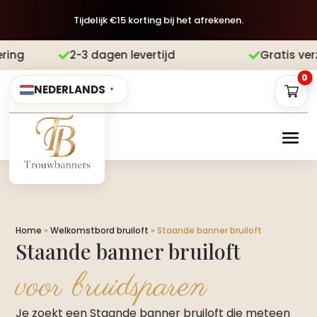
Tijdelijk €15 korting bij het afrekenen.
gen levertijd
Gratis verzending
Achte


0
NEDERLANDS
▼
Home
»
Welkomstbord bruiloft
»
Staande banner bruiloft
Staande banner bruiloft
voor bruidsparen
Je zoekt een Staande banner bruiloft die meteen