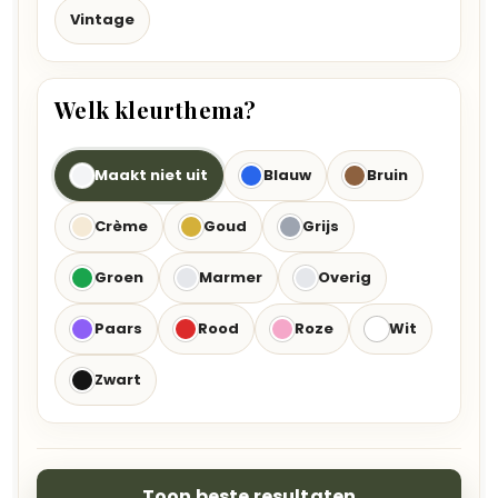
Vintage
Welk kleurthema?
Maakt niet uit
Blauw
Bruin
Crème
Goud
Grijs
Groen
Marmer
Overig
Paars
Rood
Roze
Wit
Zwart
Toon beste resultaten