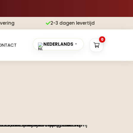
evering
2-3 dagen levertijd

0
NEDERLANDS
ONTACT
▼