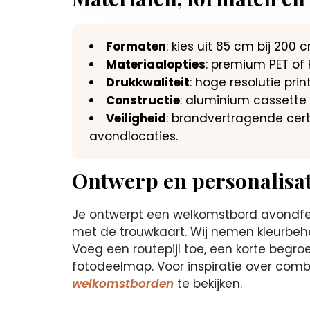
Formaten
: kies uit 85 cm bij 200
Materiaalopties
: premium PET of P
Drukkwaliteit
: hoge resolutie pr
Constructie
: aluminium cassette m
Veiligheid
: brandvertragende cer
avondlocaties.
Ontwerp en personalisatie
Je ontwerpt een welkomstbord avondfees
met de trouwkaart. Wij nemen kleurbehee
Voeg een routepijl toe, een korte begro
fotodeelmap. Voor inspiratie over comb
welkomstborden
te bekijken.