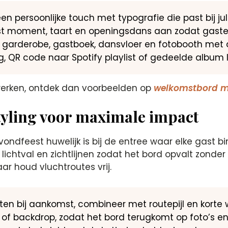
en persoonlijke touch met typografie die past bij julli
ost moment, taart en openingsdans aan zodat gaste
ar garderobe, gastboek, dansvloer en fotobooth met d
, QR code naar Spotify playlist of gedeelde album l
rwerken, ontdek dan voorbeelden op
welkomstbord 
styling voor maximale impact
ndfeest huwelijk is bij de entree waar elke gast bi
ichtval en zichtlijnen zodat het bord opvalt zonde
ar houd vluchtroutes vrij.
sten bij aankomst, combineer met routepijl en korte
h of backdrop, zodat het bord terugkomt op foto’s en 