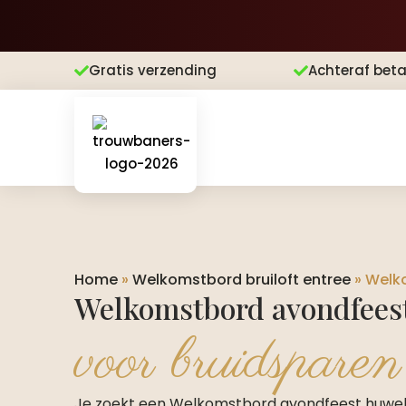
Gratis verzending
Achteraf beta


Home
»
Welkomstbord bruiloft entree
»
Welko
Welkomstbord avondfeest
voor bruidsparen
Je zoekt een Welkomstbord avondfeest huwelijk