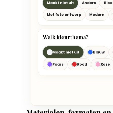
Maakt niet uit
Anders
Blo
Met foto ontwerp
Modern
Welk kleurthema?
Maakt niet uit
Blauw
Paars
Rood
Roze
Materialen, formaten en