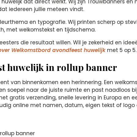
welijk dat direct werkt. Wij zijn Trouwbanners en m
odat iedereen jullie meteen vindt.
leurthema en typografie. Wij printen scherp op stev
oth, met welkomstekst en tijdschema.
sters die resultaat willen. Wil je zekerheid en id
over Welkomstbord avondfeest huwelijk
met 5 op 5.
 huwelijk in rollup banner
nt van binnenkomen een herinnering. Een welkomstb
 soepel naar de juiste ruimte en past naadloos bij ju
 gratis verzending, snelle levering in Europa en ee
oudig online met namen, datum, eigen tekst of logo