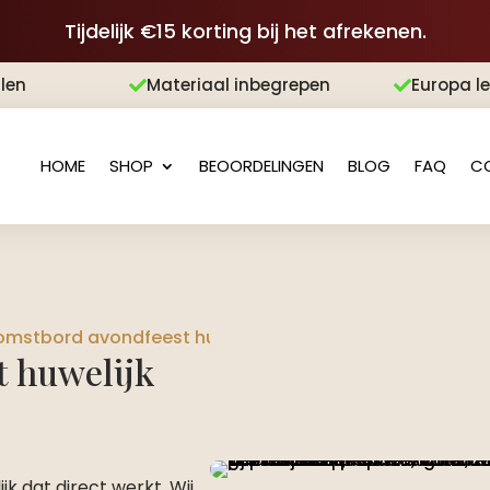
Tijdelijk €15 korting bij het afrekenen.
len
Materiaal inbegrepen
Europa l


HOME
SHOP
BEOORDELINGEN
BLOG
FAQ
C
mstbord avondfeest huwelijk
 huwelijk
 dat direct werkt. Wij