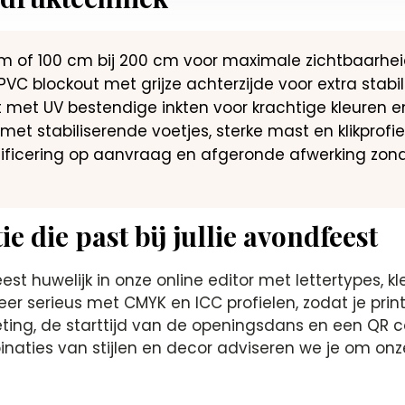
 cm of 100 cm bij 200 cm voor maximale zichtbaarheid
VC blockout met grijze achterzijde voor extra stabili
int met UV bestendige inkten voor krachtige kleuren 
et stabiliserende voetjes, sterke mast en klikprofiel
tificering op aanvraag en afgeronde afwerking zon
 die past bij jullie avondfeest
t huwelijk in onze online editor met lettertypes, k
r serieus met CMYK en ICC profielen, zodat je print 
eting, de starttijd van de openingsdans en een QR 
inaties van stijlen en decor adviseren we je om on