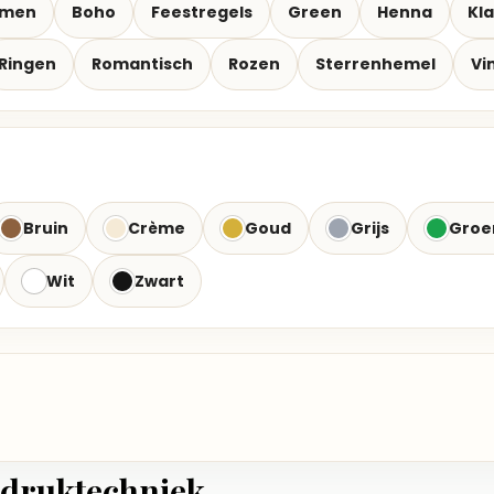
emen
Boho
Feestregels
Green
Henna
Kla
Ringen
Romantisch
Rozen
Sterrenhemel
Vi
Bruin
Crème
Goud
Grijs
Groe
Wit
Zwart
 druktechniek