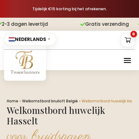
Tijdelijk €15 korting bij het afrekenen.
d
Gratis verzending
Achteraf betalen


0
NEDERLANDS
▼
Home
»
Welkomstbord bruiloft België
»
Welkomstbord huwelijk Hasse
Welkomstbord huwelijk
Hasselt
voor bruidsparen