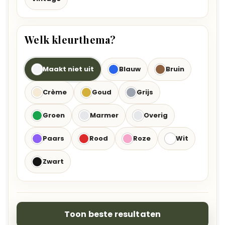
Welk kleurthema?
Maakt niet uit
Blauw
Bruin
Crème
Goud
Grijs
Groen
Marmer
Overig
Paars
Rood
Roze
Wit
Zwart
Toon beste resultaten