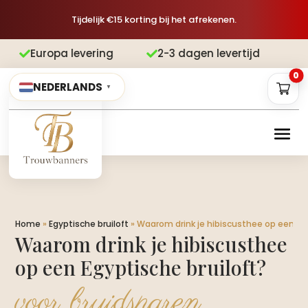
Tijdelijk €15 korting bij het afrekenen.
evering
2-3 dagen levertijd
Gratis 


0
NEDERLANDS
▼
Home
»
Egyptische bruiloft
»
Waarom drink je hibiscusthee op een Egy
Waarom drink je hibiscusthee
op een Egyptische bruiloft?
voor bruidsparen