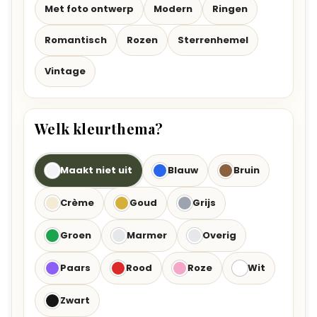
Met foto ontwerp
Modern
Ringen
Romantisch
Rozen
Sterrenhemel
Vintage
Welk kleurthema?
Maakt niet uit
Blauw
Bruin
Crème
Goud
Grijs
Groen
Marmer
Overig
Paars
Rood
Roze
Wit
Zwart