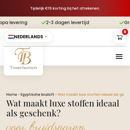
Tijdelijk €15 korting bij het afrekenen.
2-3 dagen levertijd
Gratis verzendi


0
NEDERLANDS
▼
Home
»
Egyptische bruiloft
»
Wat maakt luxe stoffen ideaal als gesc
Wat maakt luxe stoffen ideaal
als geschenk?
voor bruidsparen