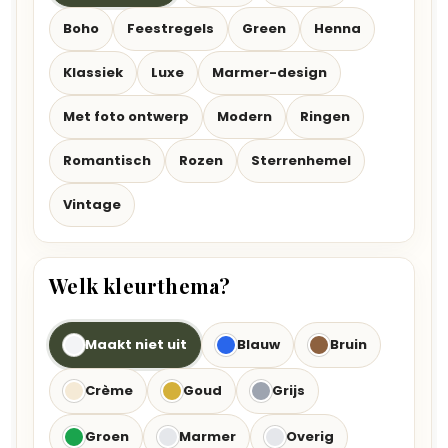
Boho
Feestregels
Green
Henna
Klassiek
Luxe
Marmer-design
Met foto ontwerp
Modern
Ringen
Romantisch
Rozen
Sterrenhemel
Vintage
Welk kleurthema?
Maakt niet uit
Blauw
Bruin
Crème
Goud
Grijs
Groen
Marmer
Overig