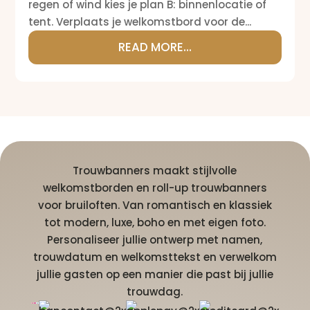
regen of wind kies je plan B: binnenlocatie of
tent. Verplaats je welkomstbord voor de...
READ MORE...
Trouwbanners maakt stijlvolle
welkomstborden en roll-up trouwbanners
voor bruiloften. Van romantisch en klassiek
tot modern, luxe, boho en met eigen foto.
Personaliseer jullie ontwerp met namen,
trouwdatum en welkomsttekst en verwelkom
jullie gasten op een manier die past bij jullie
trouwdag.