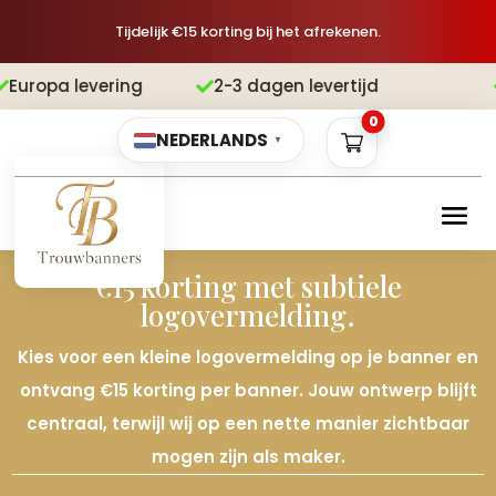
Tijdelijk €15 korting bij het afrekenen.
2-3 dagen levertijd
Gratis verzend


0
NEDERLANDS
▼
€15 korting met subtiele
logovermelding.
Kies voor een kleine logovermelding op je banner en
ontvang €15 korting per banner. Jouw ontwerp blijft
centraal, terwijl wij op een nette manier zichtbaar
mogen zijn als maker.