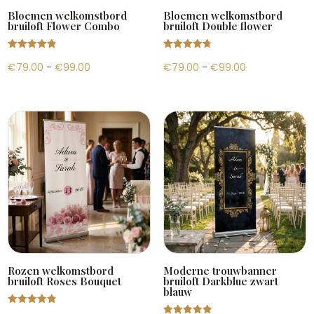
Bloemen welkomstbord
Bloemen welkomstbord
bruiloft Flower Combo
bruiloft Double flower
Gewaardeer
Gewaardeer
Prijsklasse:
Prijsklasse:
€
79.00
-
€
99.00
€
79.00
-
€
99.00
d
d
4.88
4.82
uit 5
uit 5
€79.00
€79.00
tot
tot
€99.00
€99.00
Rozen welkomstbord
Moderne trouwbanner
bruiloft Roses Bouquet
bruiloft Darkblue zwart
blauw
Gewaardeer