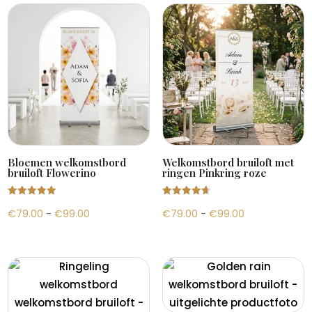
€99.00
€99.00
Bloemen welkomstbord
Welkomstbord bruiloft met
bruiloft Flowerino
ringen Pinkring roze
Gewaardeer
Gewaardeer
Prijsklasse:
Prijsklasse:
€
79.00
-
€
99.00
€
79.00
-
€
99.00
d
d
5.00
4.71
uit 5
uit 5
€79.00
€79.00
tot
tot
€99.00
€99.00