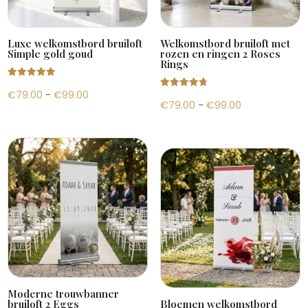
Luxe welkomstbord bruiloft
Welkomstbord bruiloft met
Simple gold goud
rozen en ringen 2 Roses
Rings
Gewaardeer
Prijsklasse:
€
79.00
-
€
99.00
d
Gewaardeer
4.94
Prijsklasse:
€
79.00
-
€
99.00
d
uit 5
€79.00
4.81
uit 5
€79.00
tot
tot
€99.00
€99.00
Moderne trouwbanner
bruiloft 2 Eggs
Bloemen welkomstbord