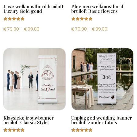
Luxe welkomstbord bruiloft
Bloemen welkomstbord
Luxury Gold goud
bruiloft Basic flowers
Gewaardeer
Gewaardeer
Prijsklasse:
Prijsklasse:
€
79.00
-
€
99.00
€
79.00
-
€
99.00
d
d
4.88
4.94
uit 5
uit 5
€79.00
€79.00
tot
tot
€99.00
€99.00
Klassieke trouwbanner
Unplugged wedding banner
bruiloft Classic Style
bruiloft zonder foto’s
Gewaardeer
Gewaardeer