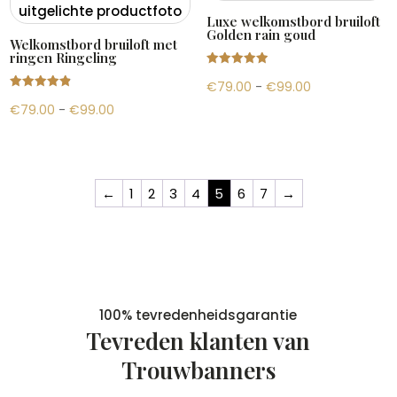
Luxe welkomstbord bruiloft
Golden rain goud
Welkomstbord bruiloft met
ringen Ringeling
Gewaardeer
Prijsklasse:
€
79.00
-
€
99.00
d
5.00
Gewaardeer
uit 5
Prijsklasse:
€79.00
€
79.00
-
€
99.00
d
4.87
uit 5
€79.00
tot
tot
€99.00
€99.00
←
1
2
3
4
5
6
7
→
100% tevredenheidsgarantie
Tevreden klanten van
Trouwbanners