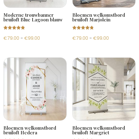
Moderne trouwbanner
Bloemen welkomstbord
bruiloft Blue Lagoon blauw
bruiloft Marjolein
Gewaardeer
Gewaardeer
Prijsklasse:
Prijsklasse:
€
79.00
-
€
99.00
€
79.00
-
€
99.00
d
d
4.88
4.89
uit 5
uit 5
€79.00
€79.00
tot
tot
€99.00
€99.00
Bloemen welkomstbord
Bloemen welkomstbord
bruiloft Hedera
bruiloft Margriet