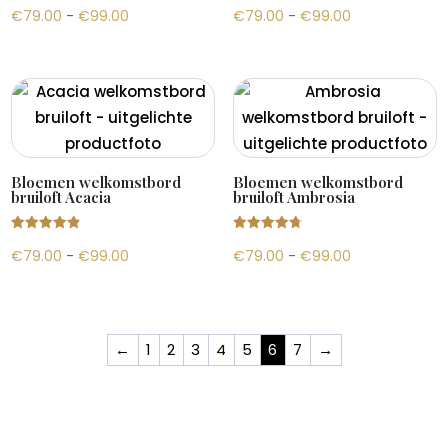
Gewaardeer
Gewaardeer
Prijsklasse:
Prijsklasse:
€
79.00
-
€
99.00
€
79.00
-
€
99.00
d
d
5.00
5.00
uit 5
uit 5
€79.00
€79.00
tot
tot
€99.00
€99.00
Bloemen welkomstbord
Bloemen welkomstbord
bruiloft Acacia
bruiloft Ambrosia
Gewaardeer
Gewaardeer
Prijsklasse:
Prijsklasse:
€
79.00
-
€
99.00
€
79.00
-
€
99.00
d
d
4.88
4.82
uit 5
uit 5
€79.00
€79.00
tot
tot
€99.00
€99.00
←
1
2
3
4
5
6
7
→