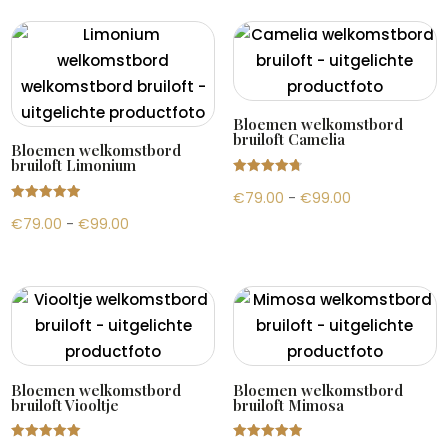
tot
€99.00
€99.00
Bloemen welkomstbord
bruiloft Camelia
Bloemen welkomstbord
bruiloft Limonium
Gewaardeer
Prijsklasse:
€
79.00
-
€
99.00
d
4.81
Gewaardeer
uit 5
Prijsklasse:
€79.00
€
79.00
-
€
99.00
d
4.93
uit 5
€79.00
tot
tot
€99.00
€99.00
Bloemen welkomstbord
Bloemen welkomstbord
bruiloft Viooltje
bruiloft Mimosa