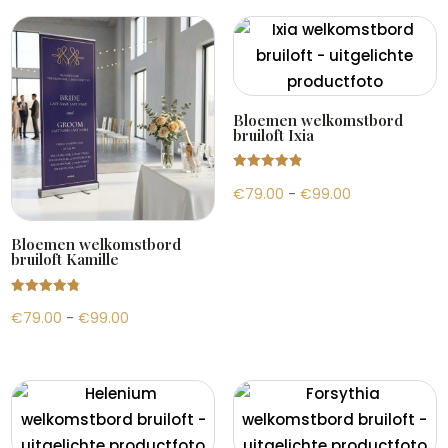
tot
tot
€99.00
€99.00
Bloemen welkomstbord
bruiloft Ixia
Gewaardeer
Prijsklasse:
€
79.00
-
€
99.00
d
4.93
uit 5
€79.00
Bloemen welkomstbord
tot
bruiloft Kamille
€99.00
Gewaardeer
Prijsklasse:
€
79.00
-
€
99.00
d
4.80
uit 5
€79.00
tot
€99.00