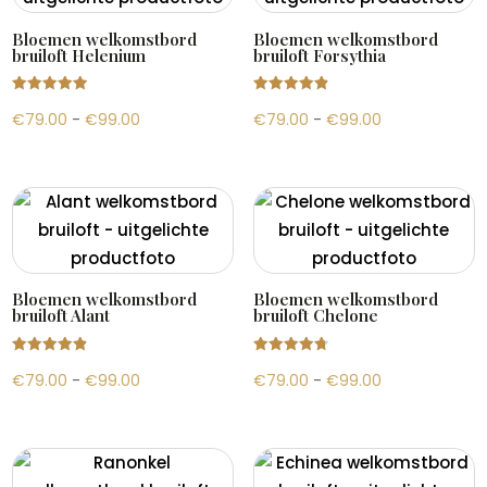
Bloemen welkomstbord
Bloemen welkomstbord
bruiloft Helenium
bruiloft Forsythia
Gewaardeer
Gewaardeer
Prijsklasse:
Prijsklasse:
€
79.00
-
€
99.00
€
79.00
-
€
99.00
d
d
4.94
4.94
uit 5
uit 5
€79.00
€79.00
tot
tot
€99.00
€99.00
Bloemen welkomstbord
Bloemen welkomstbord
bruiloft Alant
bruiloft Chelone
Gewaardeer
Gewaardeer
Prijsklasse:
Prijsklasse:
€
79.00
-
€
99.00
€
79.00
-
€
99.00
d
d
4.88
4.81
uit 5
uit 5
€79.00
€79.00
tot
tot
€99.00
€99.00