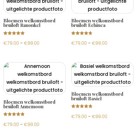
Bloemen welkomstbord
Bloemen welkomstbord
bruiloft Ranonkel
bruiloft Echinea
Gewaardeer
Gewaardeer
Prijsklasse:
Prijsklasse:
€
79.00
-
€
99.00
€
79.00
-
€
99.00
d
d
5.00
4.80
uit 5
uit 5
€79.00
€79.00
tot
tot
€99.00
€99.00
Bloemen welkomstbord
bruiloft Basiel
Bloemen welkomstbord
bruiloft Annemoon
Gewaardeer
Prijsklasse:
€
79.00
-
€
99.00
d
4.87
Gewaardeer
uit 5
Prijsklasse:
€79.00
€
79.00
-
€
99.00
d
4.88
uit 5
€79.00
tot