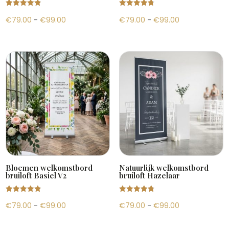
Gewaardeer
Gewaardeer
Prijsklasse:
Prijsklasse:
€
79.00
-
€
99.00
€
79.00
-
€
99.00
d
d
4.87
4.82
uit 5
uit 5
€79.00
€79.00
tot
tot
€99.00
€99.00
Bloemen welkomstbord
Natuurlijk welkomstbord
bruiloft Basiel V2
bruiloft Hazelaar
Gewaardeer
Gewaardeer
Prijsklasse:
Prijsklasse:
€
79.00
-
€
99.00
€
79.00
-
€
99.00
d
d
4.88
4.87
uit 5
uit 5
€79.00
€79.00