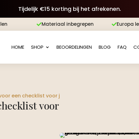
Tijdelijk €15 korting bij het afrekenen.
len
Materiaal inbegrepen
Europa l


HOME
SHOP
BEOORDELINGEN
BLOG
FAQ
C
or een checklist voor je bruiloftsplanning?
hecklist voor