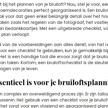
bij het plannen van je bruiloft? Nou, stel je voor, e
oemdecoraties perfect georganiseerd is. Een bruiloft
 voor dat geen enkel belangrijk detail over het hoof
 taken zoals het regelen van de fotograaf, het vastl
an bedankkaartjes. Met een uitgebreide checklist, vo
plan verloopt.
d van de voorbereidingen aan alles denkt, van het r
oor een checklist te gebruiken, kun je gemakkelijk 
t is een handige tool die ervoor zorgt dat je bru
van taken. Kortom, een bruiloftschecklist is de sleutel
agen van je leven.
entieel is voor je bruiloftsplan
n complex en overweldigend proces zijn. Er zijn tall
tussenin. Het gebruik van een checklist voor je brui
et zorgt voor een vloeiend en georganiseerd plannin