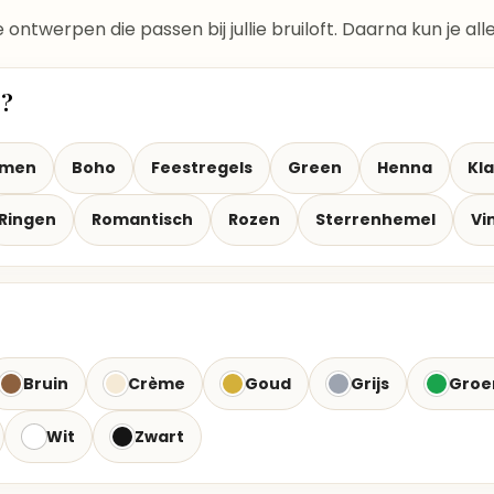
te ontwerpen die passen bij jullie bruiloft. Daarna kun je a
t?
emen
Boho
Feestregels
Green
Henna
Kla
Ringen
Romantisch
Rozen
Sterrenhemel
Vi
Bruin
Crème
Goud
Grijs
Groe
Wit
Zwart