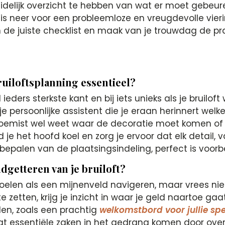
uidelijk overzicht te hebben van wat er moet gebeu
asis neer voor een probleemloze en vreugdevolle vierin
 de juiste checklist en maak van je trouwdag de prac
bruiloftsplanning essentieel?
jd ieders sterkste kant en bij iets unieks als je bruilof
s je persoonlijke assistent die je eraan herinnert wel
oemist wel weet waar de decoratie moet komen of je 
je het hoofd koel en zorg je ervoor dat elk detail, 
epalen van de plaatsingsindeling, perfect is voorbe
udgetteren van je bruiloft?
elen als een mijnenveld navigeren, maar vrees niet,
e zetten, krijg je inzicht in waar je geld naartoe gaa
en, zoals een prachtig
welkomstbord voor jullie sp
at essentiële zaken in het gedrang komen door over