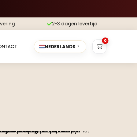
evering
2-3 dagen levertijd

0
ONTACT
NEDERLANDS
▼